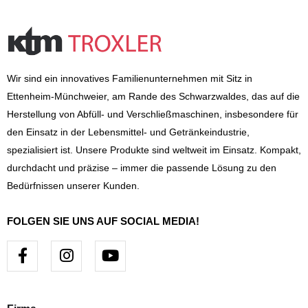
Wir sind ein innovatives Familienunternehmen mit Sitz in
Ettenheim-Münchweier, am Rande des Schwarzwaldes, das auf die
Herstellung von Abfüll- und Verschließmaschinen, insbesondere für
den Einsatz in der Lebensmittel- und Getränkeindustrie,
spezialisiert ist. Unsere Produkte sind weltweit im Einsatz. Kompakt,
durchdacht und präzise – immer die passende Lösung zu den
Bedürfnissen unserer Kunden.
FOLGEN SIE UNS AUF SOCIAL MEDIA!
F
I
Y
a
n
o
c
s
u
e
t
t
b
a
u